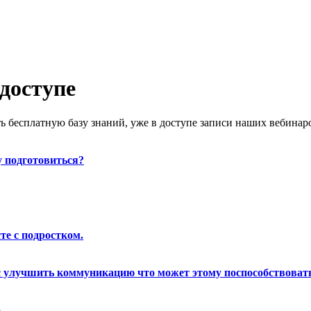
 доступе
 бесплатную базу знаний, уже в доступе записи наших вебинаро
у подготовиться?
те с подростком.
с улучшить коммуникацию что может этому поспособствоват
.