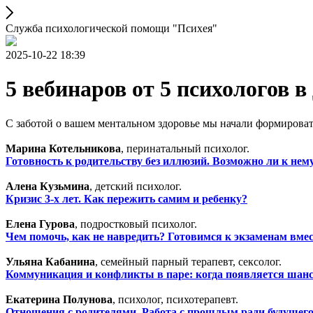
Служба психологической помощи "Психея"
2025-10-22 18:39
5 вебинаров от 5 психологов в
С заботой о вашем ментальном здоровье мы начали формировать
Марина Котельникова
, перинатальный психолог.
Готовность к родительству без иллюзий. Возможно ли к нем
Алена Кузьмина
, детский психолог.
Кризис 3-х лет. Как пережить самим и ребенку?
Елена Гурова
, подростковый психолог.
Чем помочь, как не навредить? Готовимся к экзаменам вмес
Ульяна Кабанина
, семейный парный терапевт, сексолог.
Коммуникация и конфликты в паре: когда появляется шан
Екатерина Полунова
, психолог, психотерапевт.
Отношения с родителями. Работа с прошлым ради будущего