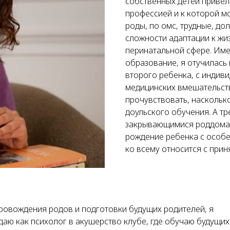
собственных детей привел
профессией и к которой мо
роды, по омс, трудные, до
сложности адаптации к жи
перинатальной сфере. Им
образование, я отучилась
второго ребенка, с индив
медицинских вмешательств
прочувствовать, наскольк
доульского обучения. А тр
закрывающимися роддомами
рождение ребенка с особе
ко всему относится с прин
ровождения родов и подготовки будущих родителей, я
даю как психолог в акушерство клубе, где обучаю будущих