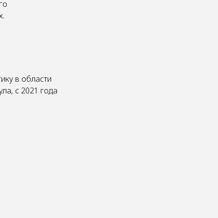
го
х.
ику в области
ла, с 2021 года