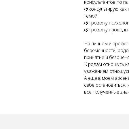
консультантов по гв
🌿консультирую как
темой
🌿провожу психолог
🌿провожу проводы 
На личном и профес
беременности, родо
принятие и безоцен
К родам отношусь к
уважением отношусь
А еще в моем арсен
себе остановиться, 
все полученные зна