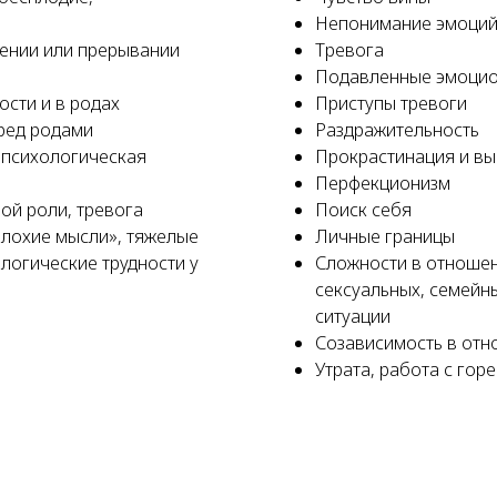
Непонимание эмоци
ении или прерывании
Тревога
Подавленные эмоцио
сти и в родах
Приступы тревоги
еред родами
Раздражительность
 психологическая
Прокрастинация и в
Перфекционизм
вой роли, тревога
Поиск себя
плохие мысли», тяжелые
Личные границы
логические трудности у
Сложности в отношен
сексуальных, семейн
ситуации
Созависимость в от
Утрата, работа с гор