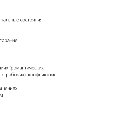
й
нальные состояния
ыгорание
иях (романтических,
ых, рабочих), конфликтные
ношениях
ем