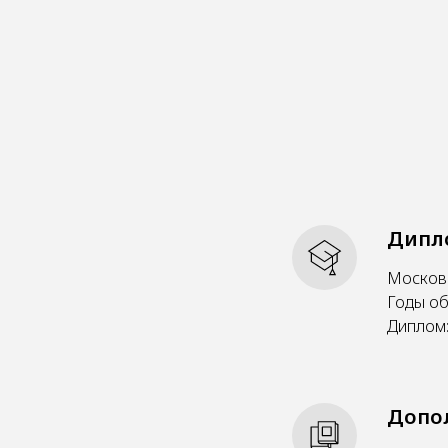
Дипл
Московс
Годы об
Диплом:
Допо