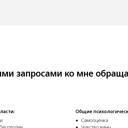
ими запросами ко мне обращ
ласти:
Общие психологическ
и
Самооценка
(бесплодие,
Чувство вины