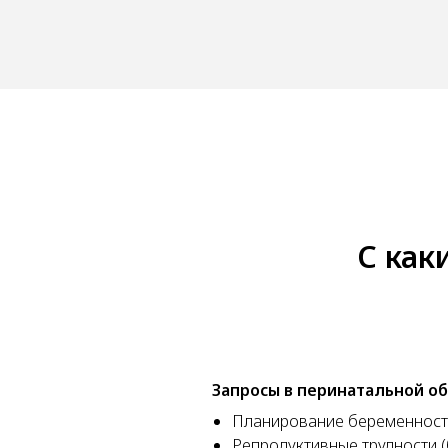
С как
Запросы в перинатальной об
Планирование беременност
Репродуктивные трудности 