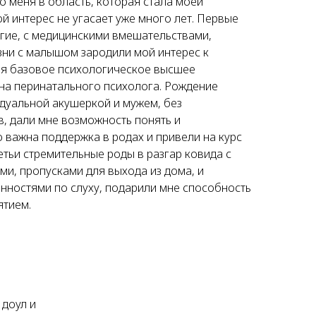
о меня в область, которая стала моей
й интерес не угасает уже много лет. Первые
лгие, с медицинскими вмешательствами,
зни с малышом зародили мой интерес к
ея базовое психологическое высшее
 на перинатального психолога. Рождение
идуальной акушеркой и мужем, без
, дали мне возможность понять и
о важна поддержка в родах и привели на курс
етьи стремительные роды в разгар ковида с
, пропусками для выхода из дома, и
нностями по слуху, подарили мне способность
ятием.
 доул и