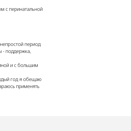
ым с перинатальной
 непростой период
 - поддержка,
иной и с большим
ждый год я обещаю
стараюсь применять