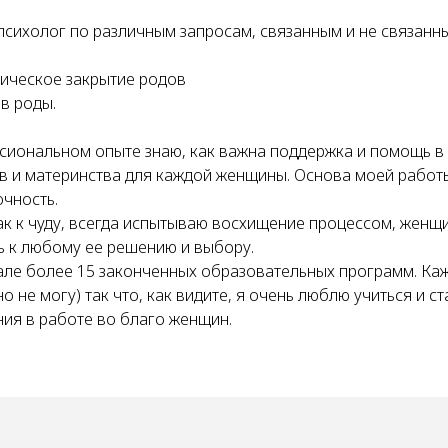
 психолог по различным запросам, связанным и не связанн
ическое закрытие родов
в роды.
сиональном опыте знаю, как важна поддержка и помощь в
в и материнства для каждой женщины. Основа моей работы
очность.
ак к чуду, всегда испытываю восхищение процессом, женщ
 к любому ее решению и выбору.
але более 15 законченных образовательных программ. Ка
но не могу) так что, как видите, я очень люблю учиться и 
ния в работе во благо женщин.