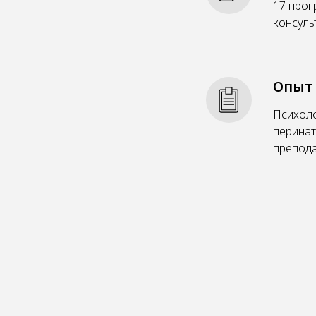
17 прог
консуль
Опыт
Психоло
перинат
препода